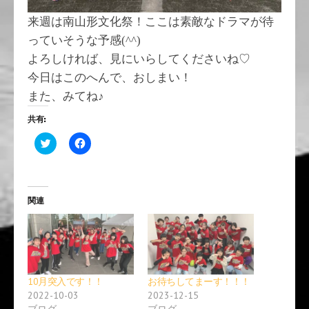
来週は南山形文化祭！ここは素敵なドラマが待
っていそうな予感(^^)
よろしければ、見にいらしてくださいね♡
今日はこのへんで、おしまい！
また、みてね♪
共有:
ク
F
リ
a
ッ
c
ク
e
し
b
て
o
T
o
関連
w
k
i
で
t
共
t
有
e
す
r
る
で
に
共
は
有
ク
10月突入です！！
お待ちしてまーす！！！
(
リ
新
ッ
2022-10-03
2023-12-15
し
ク
ブログ
ブログ