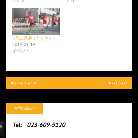
い
し
ウ
て
ィ
く
ン
だ
ド
さ
ウ
い
で
(
開
新
き
し
ま
い
9月10月盛りだくさん！
す
ウ
2019-09-19
)
ィ
ン
イベント
ド
ウ
で
開
き
ま
す
)
Previous post
Next post
お問い合わせ
Tel:
023-609-9120