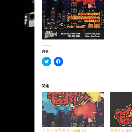
共有:
ク
F
リ
a
ッ
c
ク
e
し
b
て
o
T
o
関連
w
k
i
で
t
共
t
有
e
す
r
る
で
に
共
は
有
ク
(
リ
新
ッ
し
ク
スタジオ発表会 Feelit ’18
発表会のお