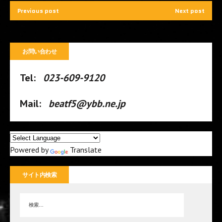
Previous post
Next post
お問い合わせ
Tel:
023-609-9120
Mail:
beatf5@ybb.ne.jp
Powered by
Translate
サイト内検索