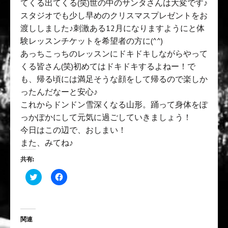
てくる出てくる(笑)世の中のサンタさんは大変です♪
スタジオでも少し早めのクリスマスプレゼントをお
渡ししました♪刺激ある12月になりますようにと体
験レッスンチケットを希望者の方に(^^)
あっちこっちのレッスンにドキドキしながらやって
くる皆さん(笑)初めてはドキドキするよねー！で
も、帰る頃には満足そうな顔をして帰るので楽しか
ったんだなーと安心♪
これからドンドン雪深くなる山形。踊って身体をぽ
っかぽかにして元気に過ごしていきましょう！
今日はこの辺で、おしまい！
また、みてね♪
共有:
ク
F
リ
a
ッ
c
ク
e
し
b
て
o
T
o
関連
w
k