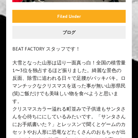
Filed Under
ブログ
BEAT FACTORY スタッフです！
大雪となった山形は辺り一面真っ白！全国の積雪量
1〜3位を独占するほど振りました。綺麗な景色の
反面、除雪に追われる日々で足腰がバッキバキ。ロ
マンチックなクリスマスを送った事が無い山形県民
(笑)ご飯だけでも美味しい物を食べようと思いま
す。
クリスマスカラー溢れる町並みで子供達もサンタさ
んを心待ちににしているみたいです。「サンタさん
にお手紙書いた？」とレッスンで聞くとゲームのカ
セットやお人形に恐竜などたくさんのおもちゃが出