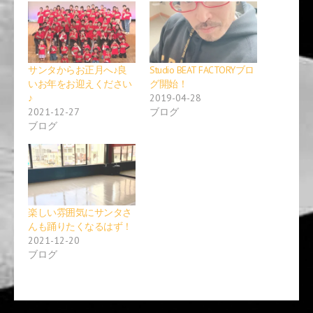
i
で
t
共
t
有
e
す
r
る
で
に
共
は
有
ク
サンタからお正月へ♪良
Studio BEAT FACTORYブロ
(
リ
新
ッ
いお年をお迎えください
グ開始！
し
ク
♪
2019-04-28
い
し
ウ
て
2021-12-27
ブログ
ィ
く
ブログ
ン
だ
ド
さ
ウ
い
で
(
開
新
き
し
ま
い
す
ウ
)
ィ
ン
楽しい雰囲気にサンタさ
ド
んも踊りたくなるはず！
ウ
で
2021-12-20
開
ブログ
き
ま
す
)