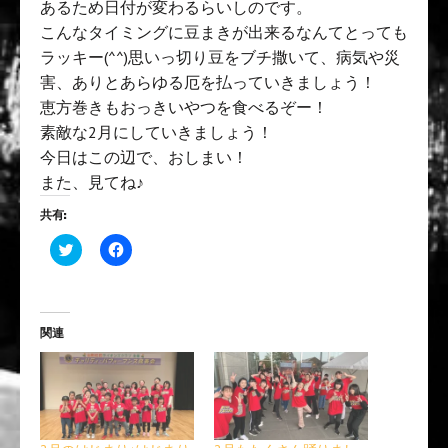
あるため日付が変わるらいしのです。
こんなタイミングに豆まきが出来るなんてとっても
ラッキー(^^)思いっ切り豆をブチ撒いて、病気や災
害、ありとあらゆる厄を払っていきましょう！
恵方巻きもおっきいやつを食べるぞー！
素敵な2月にしていきましょう！
今日はこの辺で、おしまい！
また、見てね♪
共有:
ク
F
リ
a
ッ
c
ク
e
し
b
て
o
T
o
関連
w
k
i
で
t
共
t
有
e
す
r
る
で
に
共
は
有
ク