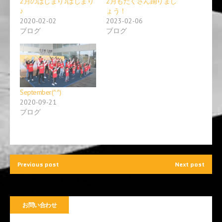
2月のはじまり♪はじまり
2月もたくさん踊りまし
(
リ
新
ッ
♪
ょう！
し
ク
2020-02-02
2023-02-06
い
し
ウ
て
ブログ
ブログ
ィ
く
ン
だ
ド
さ
ウ
い
で
(
開
新
き
し
ま
い
す
ウ
September(^^)
)
ィ
ン
2020-09-21
ド
ブログ
ウ
で
開
き
ま
す
)
Previous post
Next post
お問い合わせ