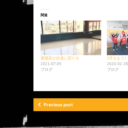
ク
e
し
b
て
o
T
o
関連
w
k
i
で
t
共
t
有
e
す
r
る
で
に
共
は
有
ク
(
リ
新
ッ
し
ク
紫陽花が歩道に彩りを
2月ももう♪
い
し
2021-07-05
2020-02-28
ウ
て
ィ
く
ブログ
ブログ
ン
だ
ド
さ
ウ
い
で
(
開
新
き
し
ま
い
す
ウ
)
ィ
Previous post
ン
ド
ウ
で
開
き
ま