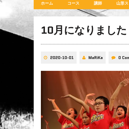
ホーム
コース
講師
山形ス
10月になりました
2020-10-01
MaRiKa
0 Co