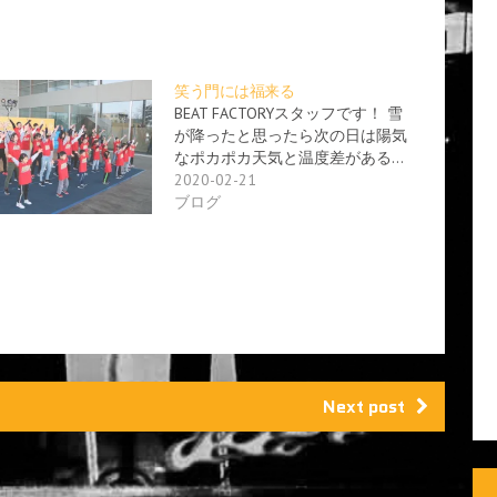
笑う門には福来る
BEAT FACTORYスタッフです！ 雪
が降ったと思ったら次の日は陽気
なポカポカ天気と温度差がある…
2020-02-21
ブログ
Next post