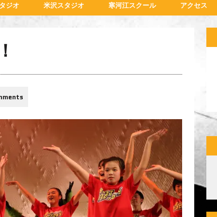
タジオ
米沢スタジオ
寒河江スクール
アクセス
！
mments